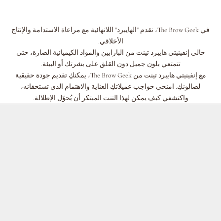
في The Brow Geek، نقدم "الهايبرد" اللانهائية مع مراعاة الاستدامة والإنتاج
الأخلاقي.
خالي إنفينيتي هايبرد تينت من البارابين والمواد الكيميائية الضارة، حتى
تتمتعي بلون جميل دون القلق على بشرتك أو البيئة.
مع إنفينيتي هايبرد تينت من The Brow Geek، يمكنكِ تقديم جودة حقيقية
لصالونكِ. امنحي حواجب عميلاتكِ العناية والاهتمام الذي تستحقانه،
واكتشفي كيف يمكن لهذا التنت المبتكر أن يُحوّل الإطلالة.