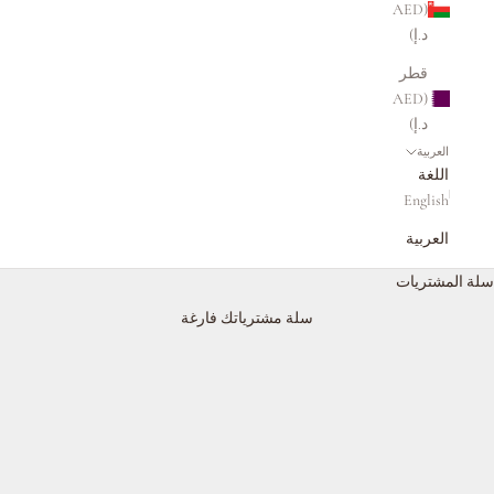
(AED
د.إ)
قطر
(AED
د.إ)
العربية
اللغة
English
العربية
سلة المشتريات
إنفينيتي هايبرد
سلة مشترياتك فارغة
موطن قطرات أكوا، أول وآخر أصباغ حواجب سائلة هجينة في العالم
خالية من الحناء