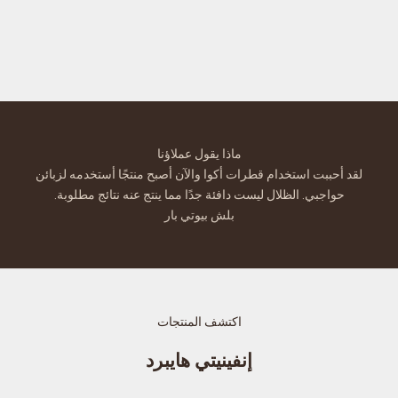
3. تطبيق سهل
يمكن تطبيقه بفرشاة أو جهاز رش هوائي، مما يسمح لك بتحديد اللون
والكثافة واللمسة النهائية المرغوبة لزبائنك
ماذا يقول عملاؤنا
لقد أحببت استخدام قطرات أكوا والآن أصبح منتجًا أستخدمه لزبائن
حواجبي. الظلال ليست دافئة جدًا مما ينتج عنه نتائج مطلوبة.
بلش بيوتي بار
اكتشف المنتجات
إنفينيتي هايبرد