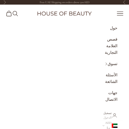
لتخطي إلى المحتوى
Free UAE Shipping on orders above 500AED
السابق
التال
The House of Beauty AE
القائمة
البحث
سلة الم
حول
قصص
العلامة
التجارية
تسوق
الأسئلة
الشائعة
جهات
الاتصال
تسجيل
الدخول
AED
د.إ