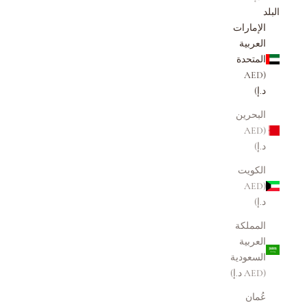
البلد
الإمارات
العربية
المتحدة
(AED
د.إ)
البحرين
(AED
د.إ)
الكويت
(AED
د.إ)
المملكة
العربية
السعودية
(AED د.إ)
عُمان