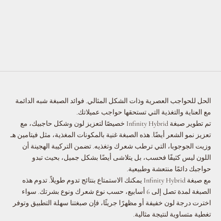
الحل للحواجب العصرية وذات الشكل المثالي. فوائد الصبغة شبه الدائمة
مع العناية والتغذية التي تستحقها حواجب عميلاتك.
تم تطوير صبغة Infinity Hybrid خصيصًا لتعزيز لون وشكل حاجبيك، مع
تعزيز نمو الشعر أيضًا. هذه الصبغة غنية بالمكونات المغذية، مثل فيتامين هـ
وزيت الجوجوبا، التي ترطب شعرك وتغذيه. تضمن التركيبة الهجينة أن
اللون ليس كثيفًا فحسب، بل يتلاشى أيضًا بشكل جميل، بحيث تبدو
حواجبك دائمًا منتعشة وطبيعية.
مع صبغة Infinity Hybrid يمكنك الاستمتاع بنتائج تدوم طويلاً. تدوم هذه
الصبغة لمدة تصل إلى 6 أسابيع، حسب نوع شعرك ونوع بشرتك. سواء
اخترت درجة لون خفيفة أو مظهرًا جريئًا، فإن صبغتنا سهلة التطبيق وتوفر
تغطية متساوية لنتيجة مثالية.